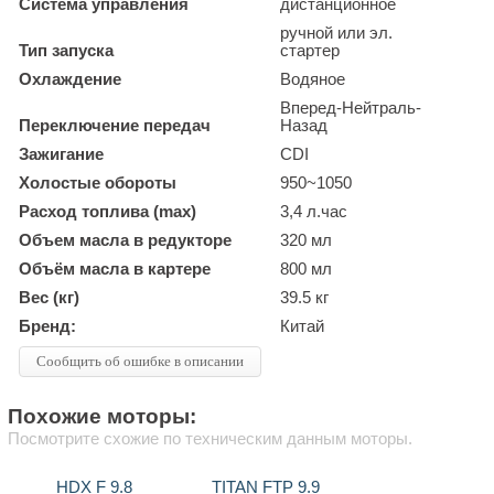
Система управления
дистанционное
ручной или эл.
Тип запуска
стартер
Охлаждение
Водяное
Вперед-Нейтраль-
Переключение передач
Назад
Зажигание
CDI
Холостые обороты
950~1050
Расход топлива (max)
3,4 л.час
Объем масла в редукторе
320 мл
Объём масла в картере
800 мл
Вес (кг)
39.5 кг
Бренд:
Китай
Сообщить об ошибке в описании
Похожие моторы:
Посмотрите схожие по техническим данным моторы.
HDX F 9.8
TITAN FTP 9.9