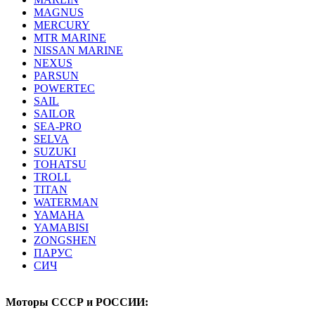
MAGNUS
MERCURY
MTR MARINE
NISSAN MARINE
NEXUS
PARSUN
POWERTEC
SAIL
SAILOR
SEA-PRO
SELVA
SUZUKI
TOHATSU
TROLL
TITAN
WATERMAN
YAMAHA
YAMABISI
ZONGSHEN
ПАРУС
СИЧ
Моторы СССР и РОССИИ: