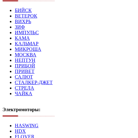
БИЙСК
ВЕТЕРОК
ВИХРЬ
ЗИФ
ИМПУЛЬС
КАМА
КАЛЬМАР
МИКРОША
МОСКВА
НЕПТУН
ПРИБОЙ
ПРИВЕТ
САЛЮТ
СТАЛКЕР-ДЖЕТ
СТРЕЛА
ЧАЙКА
Электромоторы:
HASWING
HDX
FLOVER