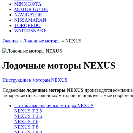
MINN KOTA
MOTOR GUIDE
NAVIGATOR
NISSAMARAN
TORQEEDO
WATERSNAKE
Главная
»
Лодочные моторы
»
NEXUS
Лодочные моторы NEXUS
Инструкции к моторам NEXUS
Подвесные
лодочные моторы NEXUS
производятся компанией
четырехтактных лодочных моторов, используя самые современ
2-x тактные лодочные моторы NEXUS
NEXUS T 2.5
NEXUS T 3.6
NEXUS T 6
NEXUS T 8
NEXUS T 9.8