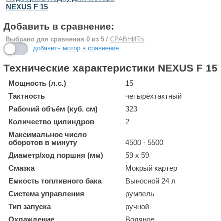
NEXUS F 15
Добавить в сравнение:
Выбрано для сравнения
0
из 5 /
СРАВНИТЬ
добавить мотор в сравнение
Технические характеристики NEXUS F 15
Мощность (л.с.)
15
Тактность
четырёхтактный
Рабочий объём (куб. см)
323
Количество цилиндров
2
Максимальное число
оборотов в минуту
4500 - 5500
Диаметр/ход поршня (мм)
59 x 59
Смазка
Мокрый картер
Емкость топливного бака
Выносной 24 л
Система управления
румпель
Тип запуска
ручной
Охлаждение
Водяное