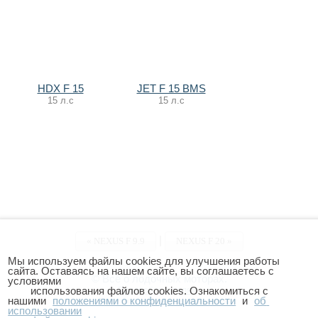
HDX F 15
JET F 15 BMS
15 л.с
15 л.с
|
«
NEXUS F 9.9
NEXUS F 20 »
Мы используем файлы cookies для улучшения работы 
сайта. Оставаясь на нашем сайте, вы соглашаетесь с 
© Всё о лодочных моторах.
условиями

        использования файлов cookies. Ознакомиться с 
Правообладателям
нашими 
положениями о конфиденциальности
 и 
об 
Политика конфиденциальности
использовании
