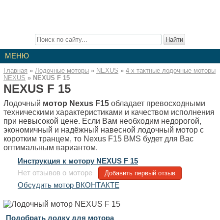
Лодочные Моторы
Описание лодочных моторов. Инструкции к моторам. Отзывы о
лодочных моторах. Статьи про лодочные моторы.
МЕНЮ
Главная
»
Лодочные моторы
»
NEXUS
»
4-x тактные лодочные моторы
NEXUS
»
NEXUS F 15
NEXUS F 15
Лодочный
мотор Nexus F15
обладает превосходными
техническими характеристиками и качеством исполнения
при невысокой цене. Если Вам необходим недорогой,
экономичный и надёжный навесной лодочный мотор с
коротким транцем, то Nexus F15 BMS будет для Вас
оптимальным вариантом.
Инструкция к мотору NEXUS F 15
Нет отзывов о моторе
Добавить первый отзыв
Обсудить мотор ВКОНТАКТЕ
Подобрать лодку для мотора