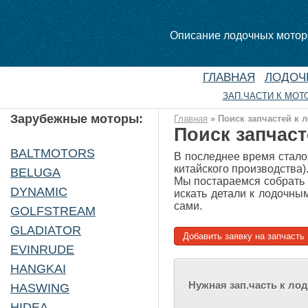
Описание лодочных моторо
ГЛАВНАЯ
ЛОДОЧ
ЗАП.ЧАСТИ К МОТ
Зарубежные моторы:
Главная
»
Поиск запчастей к 
Поиск запчас
BALTMOTORS
В последнее время стало
китайского производства)
BELUGA
Мы постараемся собрать 
DYNAMIC
искать детали к лодочны
сами.
GOLFSTREAM
GLADIATOR
Добавить заявку на запчасть
EVINRUDE
HANGKAI
Нужная зап.часть к ло
HASWING
HIDEA