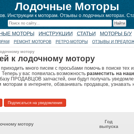
Лодочные Моторы
в. Инструкции к моторам. Отзывы о лодочных моторах. Ст
НЫЕ МОТОРЫ
ИНСТРУКЦИИ
СТАТЬИ
МОТОРЫ Б/У
ОРАМ
РЕМОНТ МОТОРОВ
РЕТРО-МОТОРЫ
ОТЗЫВЫ И ПРЕДЛО
лодочному мотору
тей к лодочному мотору
 приходить много писем с просьбами помочь в поиске тех 
. Теперь у вас появилась возможность
разместить на наш
базу ПРОДАВЦОВ запчастей, они будут получать уведомле
м моторам в интернете, обзванивать продавцов, узнават
Подписаться на уведомления
Год
дочному мотору
выпуска