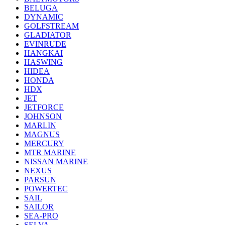
BELUGA
DYNAMIC
GOLFSTREAM
GLADIATOR
EVINRUDE
HANGKAI
HASWING
HIDEA
HONDA
HDX
JET
JETFORCE
JOHNSON
MARLIN
MAGNUS
MERCURY
MTR MARINE
NISSAN MARINE
NEXUS
PARSUN
POWERTEC
SAIL
SAILOR
SEA-PRO
SELVA