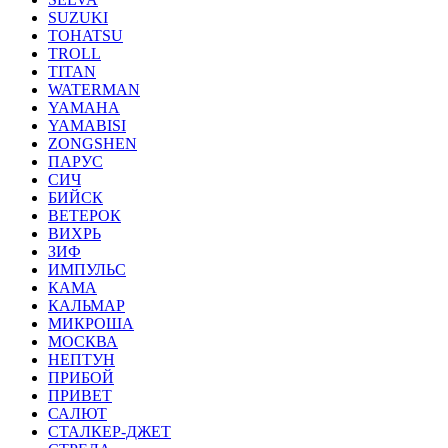
SUZUKI
TOHATSU
TROLL
TITAN
WATERMAN
YAMAHA
YAMABISI
ZONGSHEN
ПАРУС
СИЧ
БИЙСК
ВЕТЕРОК
ВИХРЬ
ЗИФ
ИМПУЛЬС
КАМА
КАЛЬМАР
МИКРОША
МОСКВА
НЕПТУН
ПРИБОЙ
ПРИВЕТ
САЛЮТ
СТАЛКЕР-ДЖЕТ