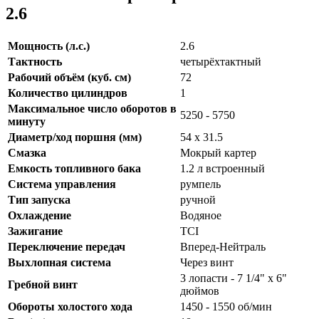
2.6
Мощность (л.с.)
2.6
Тактность
четырёхтактный
Рабочий объём (куб. см)
72
Количество цилиндров
1
Максимальное число оборотов в
5250 - 5750
минуту
Диаметр/ход поршня (мм)
54 x 31.5
Смазка
Мокрый картер
Емкость топливного бака
1.2 л встроенный
Система управления
румпель
Тип запуска
ручной
Охлаждение
Водяное
Зажигание
TCI
Переключение передач
Вперед-Нейтраль
Выхлопная система
Через винт
3 лопасти - 7 1/4" x 6"
Гребной винт
дюймов
Обороты холостого хода
1450 - 1550 об/мин