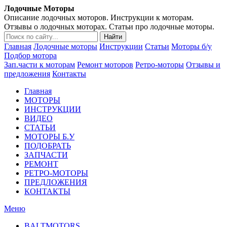
Лодочные Моторы
Описание лодочных моторов. Инструкции к моторам.
Отзывы о лодочных моторах. Статьи про лодочные моторы.
Главная
Лодочные моторы
Инструкции
Статьи
Моторы б/у
Подбор мотора
Зап.части к моторам
Ремонт моторов
Ретро-моторы
Отзывы и
предложения
Контакты
Главная
МОТОРЫ
ИНСТРУКЦИИ
ВИДЕО
СТАТЬИ
МОТОРЫ Б.У
ПОДОБРАТЬ
ЗАПЧАСТИ
РЕМОНТ
РЕТРО-МОТОРЫ
ПРЕДЛОЖЕНИЯ
КОНТАКТЫ
Меню
BALTMOTORS