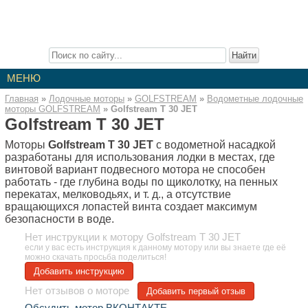
Лодочные Моторы
Описание лодочных моторов. Инструкции к моторам. Отзывы о
лодочных моторах. Статьи про лодочные моторы.
МЕНЮ
Главная
»
Лодочные моторы
»
GOLFSTREAM
»
Водометные лодочные
моторы GOLFSTREAM
»
Golfstream T 30 JET
Golfstream T 30 JET
Моторы
Golfstream T 30 JET
с водометной насадкой
разработаны для использования лодки в местах, где
винтовой вариант подвесного мотора не способен
работать - где глубина воды по щиколотку, на пенных
перекатах, мелководьях, и т. д., а отсутствие
вращающихся лопастей винта создает максимум
безопасности в воде.
Нет инструкции к мотору Golfstream T 30 JET
если у вас есть инструкция к данному мотору или вы знаете где её
можно скачать просьба поделиться!
Добавить инструкцию
Нет отзывов о моторе
Добавить первый отзыв