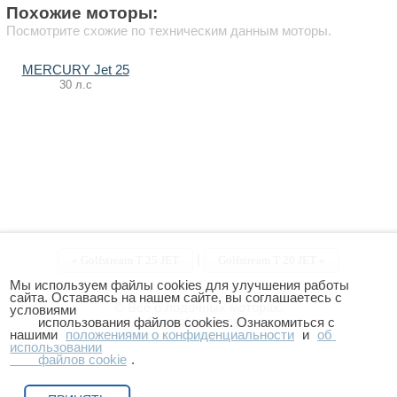
Похожие моторы:
Посмотрите схожие по техническим данным моторы.
MERCURY Jet 25
30 л.с
|
«
Golfstream T 25 JET
Golfstream T 20 JET »
Мы используем файлы cookies для улучшения работы 
сайта. Оставаясь на нашем сайте, вы соглашаетесь с 
© Всё о лодочных моторах.
условиями

        использования файлов cookies. Ознакомиться с 
Правообладателям
нашими 
положениями о конфиденциальности
 и 
об 
Политика конфиденциальности
использовании

        файлов cookie
.