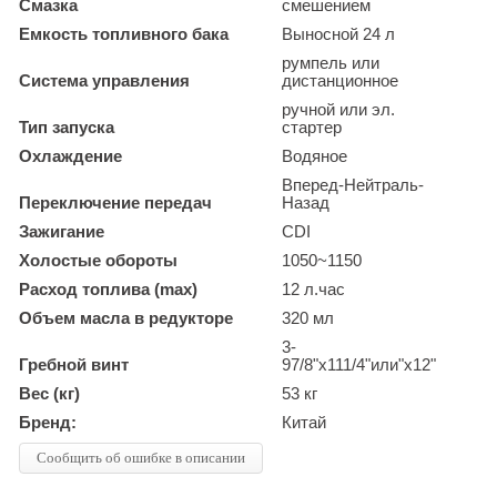
Смазка
смешением
Емкость топливного бака
Выносной 24 л
румпель или
Система управления
дистанционное
ручной или эл.
Тип запуска
стартер
Охлаждение
Водяное
Вперед-Нейтраль-
Переключение передач
Назад
Зажигание
CDI
Холостые обороты
1050~1150
Расход топлива (max)
12 л.час
Объем масла в редукторе
320 мл
3-
Гребной винт
97/8"х111/4"или"x12"
Вес (кг)
53 кг
Бренд:
Китай
Сообщить об ошибке в описании