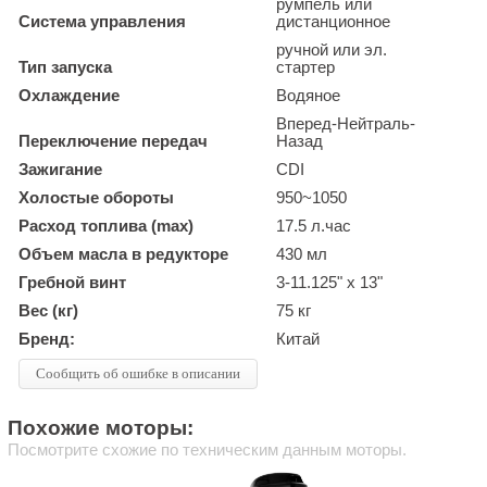
румпель или
Система управления
дистанционное
ручной или эл.
Тип запуска
стартер
Охлаждение
Водяное
Вперед-Нейтраль-
Переключение передач
Назад
Зажигание
CDI
Холостые обороты
950~1050
Расход топлива (max)
17.5 л.час
Объем масла в редукторе
430 мл
Гребной винт
3-11.125" х 13"
Вес (кг)
75 кг
Бренд:
Китай
Сообщить об ошибке в описании
Похожие моторы:
Посмотрите схожие по техническим данным моторы.