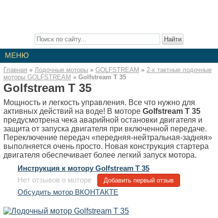
Лодочные Моторы
Описание лодочных моторов. Инструкции к моторам. Отзывы о
лодочных моторах. Статьи про лодочные моторы.
МЕНЮ
Главная
»
Лодочные моторы
»
GOLFSTREAM
»
2-x тактные лодочные
моторы GOLFSTREAM
»
Golfstream Т 35
Golfstream Т 35
Мощность и легкость управления. Все что нужно для
активных действий на воде! В моторе
Golfstream Т 35
предусмотрена чека аварийной остановки двигателя и
защита от запуска двигателя при включенной передаче.
Переключение передач «передняя-нейтральная-задняя»
выполняется очень просто. Новая конструкция стартера
двигателя обеспечивает более легкий запуск мотора.
Инструкция к мотору Golfstream Т 35
Нет отзывов о моторе
Добавить первый отзыв
Обсудить мотор ВКОНТАКТЕ