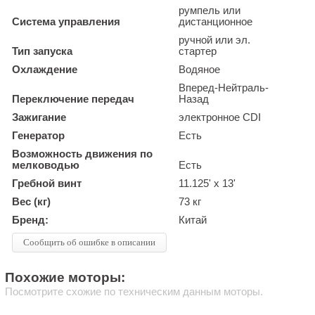
румпель или
Система управления
дистанционное
ручной или эл.
Тип запуска
стартер
Охлаждение
Водяное
Вперед-Нейтраль-
Переключение передач
Назад
Зажигание
электронное CDI
Генератор
Есть
Возможность движения по
мелководью
Есть
Гребной винт
11.125' x 13'
Вес (кг)
73 кг
Бренд:
Китай
Сообщить об ошибке в описании
Похожие моторы:
Посмотрите схожие по техническим данным моторы.