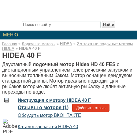
Лодочные Моторы
Описание лодочных моторов. Инструкции к моторам. Отзывы о
лодочных моторах. Статьи про лодочные моторы.
МЕНЮ
Главная
»
Лодочные моторы
»
HIDEA
»
2-x тактные лодочные моторы
HIDEA
»
HIDEA 40 F
HIDEA 40 F
Двухтактный
лодочный мотор Hidea HD 40 FES
с
дистанционным управлением, электрическим запуском и
выносным топливным баком. Мотор оснащен дейдвудом
стандартной длины. Мотор идеально подходит для
рыбаков которые любят активную рыбалку и длинные
переходы по воде.
Инструкция к мотору HIDEA 40 F
Отзывы о моторе (1)
Добавить отзыв
Обсудить мотор ВКОНТАКТЕ
Каталог запчастей HIDEA 40