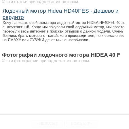
© эти статьи принадлежит их авторам.
Лодочный мотор Hidea HD40FES - Дешево и
сердито
Хочу написать свой отзыв про лодочный мотор HIDEA HF40FEL 40 л.
с. двухтактный. Когда мы покупали свой лодочный мотор, мы просто
перерыли весь интернет в поисках отзывов о данной модели. Очень
боялись брать моторы от китайского производителя, но к сожалению
на ЯМАХУ или СУЗУКИ денег мы не насобирали.
Фотографии лодочного мотора HIDEA 40 F
© эти фотографии принадлежат их авторам.
|
«
HIDEA 30 F
HIDEA 60 F »