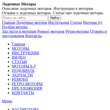
Лодочные Моторы
Описание лодочных моторов. Инструкции к моторам.
Отзывы о лодочных моторах. Статьи про лодочные моторы.
Главная
Лодочные моторы
Инструкции
Статьи
Моторы б/у
Подбор мотора
Зап.части к моторам
Ремонт моторов
Ретро-моторы
Отзывы и
предложения
Контакты
Главная
МОТОРЫ
ИНСТРУКЦИИ
ВИДЕО
СТАТЬИ
МОТОРЫ Б.У
ПОДОБРАТЬ
ЗАПЧАСТИ
РЕМОНТ
РЕТРО-МОТОРЫ
ПРЕДЛОЖЕНИЯ
КОНТАКТЫ
Меню
BALTMOTORS