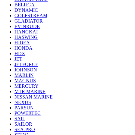
BELUGA
DYNAMIC
GOLFSTREAM
GLADIATOR
EVINRUDE
HANGKAI
HASWING
HIDEA
HONDA
HDX
JET
JETFORCE
JOHNSON
MARLIN
MAGNUS
MERCURY
MTR MARINE
NISSAN MARINE
NEXUS
PARSUN
POWERTEC
SAIL
SAILOR
SEA-PRO
SELVA