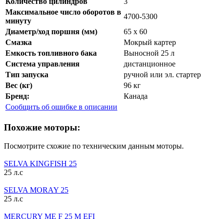
Количество цилиндров
3
Максимальное число оборотов в
4700-5300
минуту
Диаметр/ход поршня (мм)
65 x 60
Смазка
Мокрый картер
Емкость топливного бака
Выносной 25 л
Система управления
дистанционное
Тип запуска
ручной или эл. стартер
Вес (кг)
96 кг
Бренд:
Канада
Сообщить об ошибке в описании
Похожие моторы:
Посмотрите схожие по техническим данным моторы.
SELVA KINGFISH 25
25 л.с
SELVA MORAY 25
25 л.с
MERCURY ME F 25 M EFI