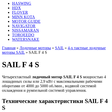
HASWING
HDX
FLOVER
MINN KOTA
MOTOR GUIDE
NAVIGATOR
NISSAMARAN
TORQEEDO
WATERSNAKE
Главная
»
Лодочные моторы
»
SAIL
»
4-x тактные лодочные
моторы SAIL
»
SAIL F 4 S
SAIL F 4 S
Четырехтактный
лодочный мотор SAIL F 4 S
мощностью 4
лошадиных силы или 2,9 кВт с максимальными рабочими
оборотами от 4000 до 5000 об./мин., водяной системой
охлаждения и румпельной системой управления.
Технические характеристики SAIL F 4
S