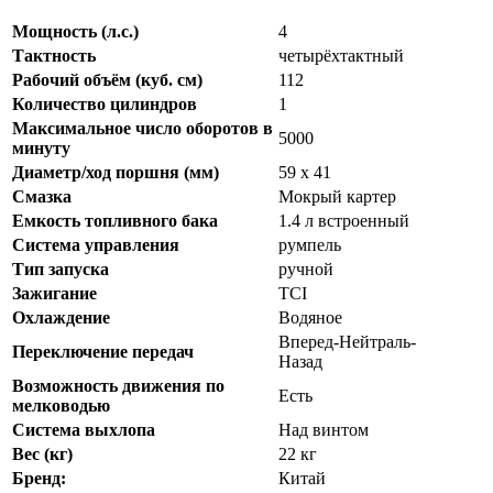
Мощность (л.с.)
4
Тактность
четырёхтактный
Рабочий объём (куб. см)
112
Количество цилиндров
1
Максимальное число оборотов в
5000
минуту
Диаметр/ход поршня (мм)
59 x 41
Смазка
Мокрый картер
Емкость топливного бака
1.4 л встроенный
Система управления
румпель
Тип запуска
ручной
Зажигание
TCI
Охлаждение
Водяное
Вперед-Нейтраль-
Переключение передач
Назад
Возможность движения по
Есть
мелководью
Система выхлопа
Над винтом
Вес (кг)
22 кг
Бренд:
Китай