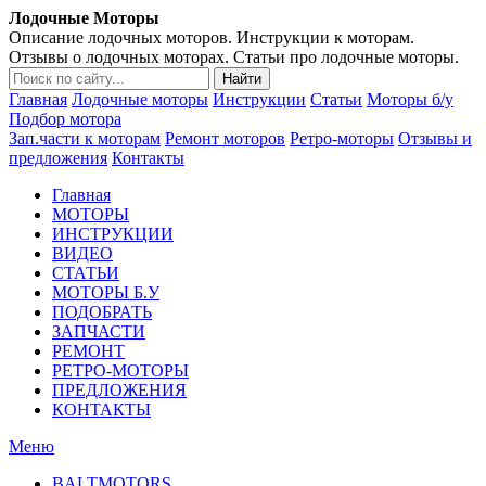
Лодочные Моторы
Описание лодочных моторов. Инструкции к моторам.
Отзывы о лодочных моторах. Статьи про лодочные моторы.
Главная
Лодочные моторы
Инструкции
Статьи
Моторы б/у
Подбор мотора
Зап.части к моторам
Ремонт моторов
Ретро-моторы
Отзывы и
предложения
Контакты
Главная
МОТОРЫ
ИНСТРУКЦИИ
ВИДЕО
СТАТЬИ
МОТОРЫ Б.У
ПОДОБРАТЬ
ЗАПЧАСТИ
РЕМОНТ
РЕТРО-МОТОРЫ
ПРЕДЛОЖЕНИЯ
КОНТАКТЫ
Меню
BALTMOTORS