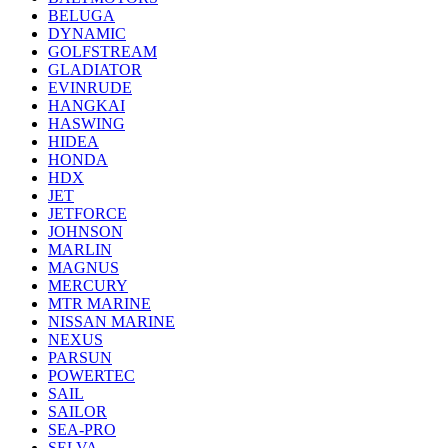
BELUGA
DYNAMIC
GOLFSTREAM
GLADIATOR
EVINRUDE
HANGKAI
HASWING
HIDEA
HONDA
HDX
JET
JETFORCE
JOHNSON
MARLIN
MAGNUS
MERCURY
MTR MARINE
NISSAN MARINE
NEXUS
PARSUN
POWERTEC
SAIL
SAILOR
SEA-PRO
SELVA