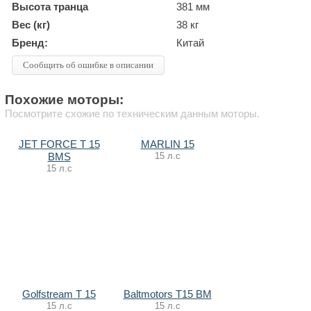
Высота транца
381 мм
Вес (кг)
38 кг
Бренд:
Китай
Сообщить об ошибке в описании
Похожие моторы:
Посмотрите схожие по техническим данным моторы.
JET FORCE T 15
MARLIN 15
15 л.с
BMS
15 л.с
Golfstream Т 15
Baltmotors T15 BM
15 л.с
15 л.с