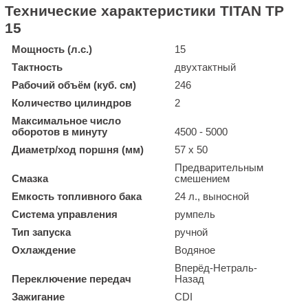
Технические характеристики TITAN TP
15
Мощность (л.с.)
15
Тактность
двухтактный
Рабочий объём (куб. см)
246
Количество цилиндров
2
Максимальное число
оборотов в минуту
4500 - 5000
Диаметр/ход поршня (мм)
57 х 50
Предварительным
Смазка
смешением
Емкость топливного бака
24 л., выносной
Система управления
румпель
Тип запуска
ручной
Охлаждение
Водяное
Вперёд-Нетраль-
Переключение передач
Назад
Зажигание
CDI