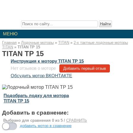
Лодочные Моторы
Описание лодочных моторов. Инструкции к моторам. Отзывы о
лодочных моторах. Статьи про лодочные моторы.
МЕНЮ
Главная
»
Лодочные моторы
»
TITAN
»
2-x тактные лодочные моторы
TITAN
»
TITAN TP 15
TITAN TP 15
Инструкция к мотору TITAN TP 15
Нет отзывов о моторе
Добавить первый отзыв
Обсудить мотор ВКОНТАКТЕ
Подобрать лодку для мотора
TITAN TP 15
Добавить в сравнение:
Выбрано для сравнения
0
из 5 /
СРАВНИТЬ
добавить мотор в сравнение