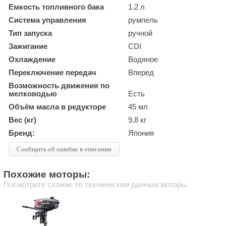
Емкость топливного бака
1.2 л
Система управления
румпель
Тип запуска
ручной
Зажигание
CDI
Охлаждение
Водяное
Переключение передач
Вперед
Возможность движения по
мелководью
Есть
Объём масла в редукторе
45 мл
Вес (кг)
9.8 кг
Бренд:
Япония
Сообщить об ошибке в описании
Похожие моторы:
Посмотрите схожие по техническим данным моторы.