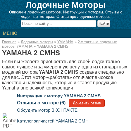
Лодочные Моторы
Описание лодочных моторов. Инструкции к моторам. Отзывы о
лодочных моторах. Статьи про лодочные моторы.
МЕНЮ
Главная
»
Лодочные моторы
»
YAMAHA
»
2-x тактные лодочные
моторы YAMAHA
»
YAMAHA 2 CMHS
YAMAHA 2 CMHS
Если вы желаете приобретать для своей лодки только
самое лучшее и за умеренную цену, одна из стандартных
моделей мотора
YAMAHA 2 CMHS
создана специально
для вас. Этот мотор-«работяга» отличают высокое
качество и надежность, которые и ставят продукцию
Yamaha вне всякой конкуренции
Инструкция к мотору YAMAHA 2 CMHS
Отзывы о моторе (6)
Добавить отзыв
Обсудить мотор ВКОНТАКТЕ
Каталог запчастей YAMAHA 2 CMH