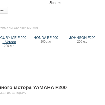
Япония
нии
ническим данным моторы.
CURY ME F 200
HONDA BF 200
JOHNSON F200
200 л.с
200 л.с
L Verado
200 л.с
чного мотора YAMAHA F200
жат их авторам.