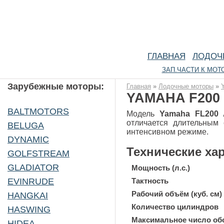
Описание лодочных моторо
ГЛАВНАЯ
ЛОДОЧ
ЗАП.ЧАСТИ К МОТ
Зарубежные моторы:
Главная
»
Лодочные моторы
»
YAMAHA F200
BALTMOTORS
Модель
Yamaha FL200
отличается длительным 
BELUGA
интенсивном режиме.
DYNAMIC
Технические ха
GOLFSTREAM
GLADIATOR
Мощность (л.с.)
EVINRUDE
Тактность
Рабочий объём (куб. см)
HANGKAI
Количество цилиндров
HASWING
Максимальное число обо
HIDEA