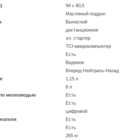
)
94 x 80,5
Масляный поддон
а
Выносной
дистанционное
эл. стартер
TCI-микрокомпьютер
Есть
Водяное
Вперед-Нейтраль-Назад
е
1,15 л
6 л
 по мелководью
Есть
Есть
цифровой
игателя
Есть
Есть
265 кг