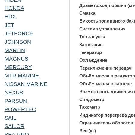
Диаметр/ход поршня (мм
HONDA
Смазка
HDX
Емкость топливного бак
JET
Система управления
JETFORCE
Тип запуска
JOHNSON
Зажигание
MARLIN
Генератор
MAGNUS
Охлаждение
MERCURY
Переключение передач
MTR MARINE
Объём масла в редуктор
NISSAN MARINE
Объём масла в картере
Возможность движения
NEXUS
Спидометр
PARSUN
Тахометр
POWERTEC
Индикатор перегрева дв
SAIL
Ограничитель оборотов
SAILOR
Вес (кг)
SEA-PRO