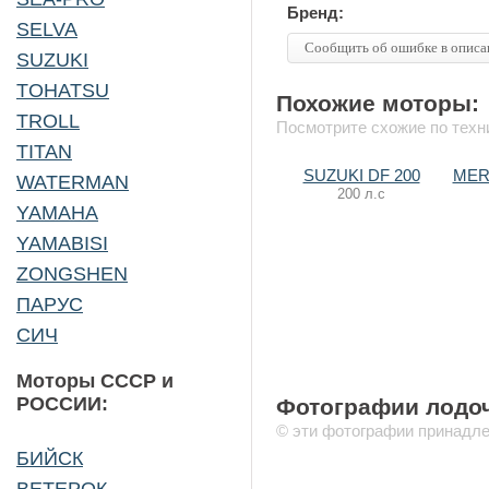
Бренд:
SELVA
Сообщить об ошибке в описа
SUZUKI
TOHATSU
Похожие моторы:
TROLL
Посмотрите схожие по тех
TITAN
SUZUKI DF 200
MER
WATERMAN
200 л.с
YAMAHA
YAMABISI
ZONGSHEN
ПАРУС
СИЧ
Моторы СССР и
РОССИИ:
Фотографии лодо
© эти фотографии принадле
БИЙСК