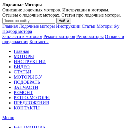
Лодочные Моторы
Описание лодочных моторов. Инструкции к моторам.
Отзывы о лодочных моторах. Статьи про лодочные моторы.
Главная
Лодочные моторы
Инструкции
Статьи
Моторы б/у
Подбор мотора
Зап.части к моторам
Ремонт моторов
Ретро-моторы
Отзывы и
предложения
Контакты
Главная
МОТОРЫ
ИНСТРУКЦИИ
ВИДЕО
СТАТЬИ
МОТОРЫ Б.У
ПОДОБРАТЬ
ЗАПЧАСТИ
РЕМОНТ
РЕТРО-МОТОРЫ
ПРЕДЛОЖЕНИЯ
КОНТАКТЫ
Меню
BALTMOTORS