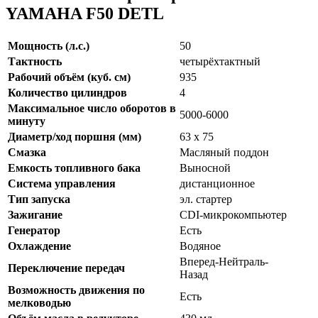
YAMAHA F50 DETL
Мощность (л.с.)
50
Тактность
четырёхтактный
Рабочий объём (куб. см)
935
Количество цилиндров
4
Максимальное число оборотов в
5000-6000
минуту
Диаметр/ход поршня (мм)
63 x 75
Смазка
Масляный поддон
Емкость топливного бака
Выносной
Система управления
дистанционное
Тип запуска
эл. стартер
Зажигание
CDI-микрокомпьютер
Генератор
Есть
Охлаждение
Водяное
Вперед-Нейтраль-
Переключение передач
Назад
Возможность движения по
Есть
мелководью