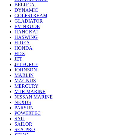
BELUGA
DYNAMIC
GOLFSTREAM
GLADIATOR
EVINRUDE
HANGKAI
HASWING
HIDEA
HONDA
HDX
JET
JETFORCE
JOHNSON
MARLIN
MAGNUS
MERCURY
MTR MARINE
NISSAN MARINE
NEXUS
PARSUN
POWERTEC
SAIL
SAILOR
SEA-PRO
SELVA