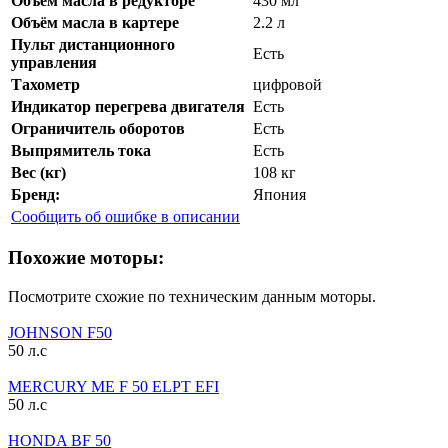
Объём масла в редукторе
430 мл
Объём масла в картере
2.2 л
Пульт дистанционного
Есть
управления
Тахометр
цифровой
Индикатор перегрева двигателя
Есть
Ограничитель оборотов
Есть
Выпрямитель тока
Есть
Вес (кг)
108 кг
Бренд:
Япония
Сообщить об ошибке в описании
Похожие моторы:
Посмотрите схожие по техническим данным моторы.
JOHNSON F50
50 л.с
MERCURY ME F 50 ELPT EFI
50 л.с
HONDA BF 50